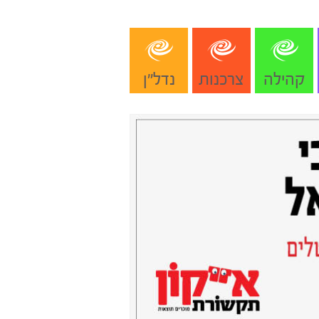
קהילה
צרכנות
נדל"ן