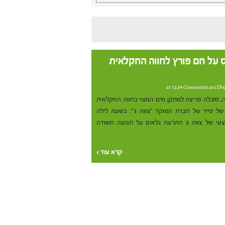
 "צוות 3" תפס על חם פורץ לחווה החקלאית
Comments are Dis
, סוכלה פריצה למתקן מים המצוי בחווה החקלאית
בבת ים הודות לפעולה מהירה של סייר של חברת המוקד "צוות 3". בשעת לילה
מאוחרת התקבלה במוקד המבצעי של צוות 3 התרעת גלאים על תנועה חשודה
קרא עוד ›