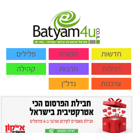
חדשות
ספורט
פלילים
רכילות
תרבות
קהילה
צרכנות
נדל"ן