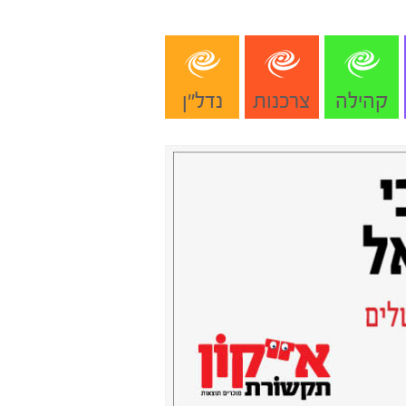
קהילה
צרכנות
נדל"ן