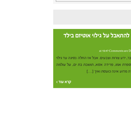
להתאבל על גילוי אוטיזם בילד
Comments are D
הוא דיבר, ידע צורות וצבעים. אבל אז החלה נסיגה עד גילוי
מספרת אמו, פרידה אסא, תושבת בת ים, על עולמה
 מדוע אינה כועסת ואיך […]
קרא עוד ›