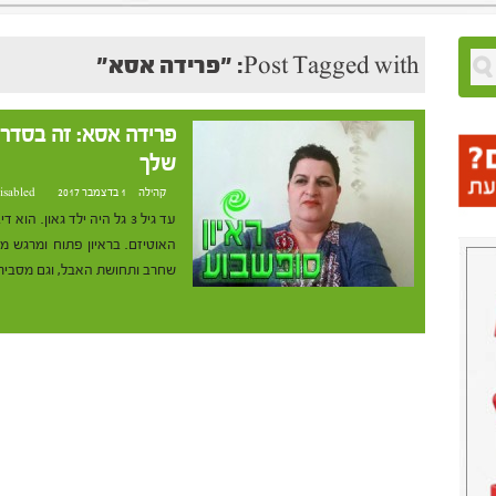
Post Tagged with: "פרידה אסא"
פרידה אסא: זה בסדר 
שלך
קהילה
1 בדצמבר 2017 at 10:47
isabled
עד גיל 3 גל היה ילד גאון. 
האוטיזם. בראיון פתוח ומרגש 
שחרב ותחושת האבל, וגם מסבירה