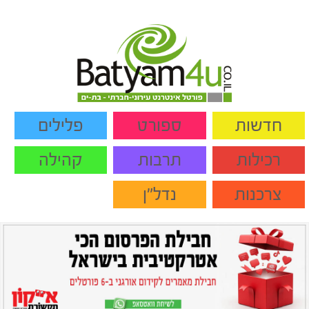
חדשות
ספורט
פלילים
רכילות
תרבות
קהילה
צרכנות
נדל"ן