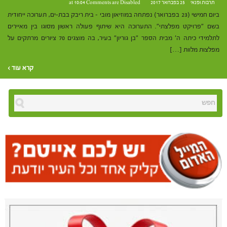
תרבות ופנאי
25 בפברואר 2017 at 10:04
Comments are Disabled
ביום חמישי (23 בפברואר) נפתחה במוזיאון מובי – בית ריבק בבת-ים, תערוכה ייחודית
בשם "פרויקט מפלצתי". התערוכה היא שיתוף פעולה ראשון מסוגו בין מאיירים
לתלמידי כיתה ה' מבית הספר "בן גוריון" בעיר, בה מוצגים 70 ציורים מרתקים על
מפלצות מלוות […]
קרא עוד ›