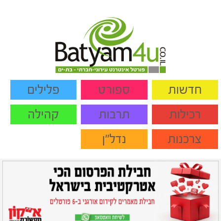
חדשות
ספורט
פלילים
רכילות
תרבות
קהילה
צרכנות
נדל"ן