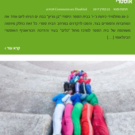
אוסטרי
תרבות ופנאי
22 במרץ 2017 at 9:29
Comments are Disabled
כ-30 מתלמידי כיתות ג'-ו' בבית הספר היסודי "בן גוריון" בבת ים הניחו ליום אחד את
המחברות והספרים בצד, והפכו לרקדנים במרחב הבית ספרי. כל זאת כחלק מיוזמה
משותפת של בית הספר למרכז מחול "כלים" בעיר והדרכת הכוראוגרף האוסטרי
הבינלאומי […]
קרא עוד ›