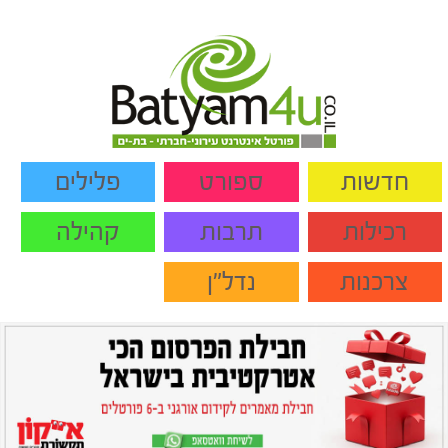
חדשות
ספורט
פלילים
רכילות
תרבות
קהילה
צרכנות
נדל"ן