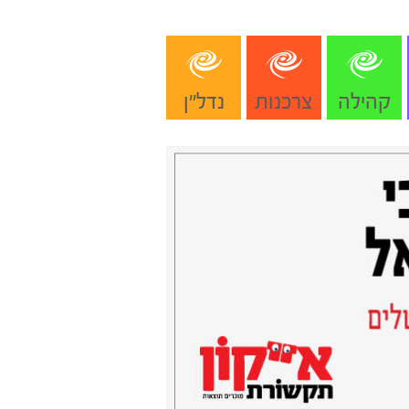
קהילה
צרכנות
נדל"ן