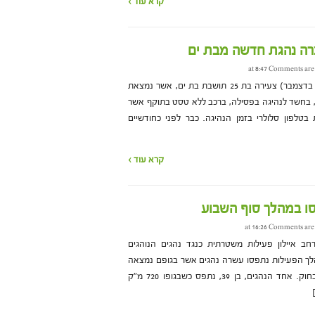
קרא עוד ›
צרה נהגת חדשה מבת ים
Comments are
המשטרה עצרה אתמול (רביעי, 6 בדצמבר) צעירה בת 25 תושבת בת ים, אשר נמצאת
, בחשד לנהיגה בפסילה, ברכב ללא טסט בתוקף אשר
טלפון סלולרי בזמן הנהיגה. כבר לפני כחודשיים
קרא עוד ›
Comments are
 איילון פעילות משטרתית כנגד נהגים הנוהגים
מהלך הפעילות נתפסו עשרה נהגים אשר בגופם נמצאה
כמות אלכוהול הגבוהה מהמותר בחוק. אחד הנהגים, בן 39, נתפס כשבגופו 720 מ"ק