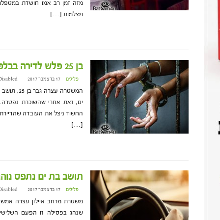
מזה זמן רב אמו חושדת במטפלת 
מצלמות […]
בן 25 פלש לדירה בבלפור אחרי שהשוכרת נפטרה
פלילים
17 בדצמבר 2017 at 17:07
Disabled
המשטרה עצ
ים, זאת אחרי שהשוכרת נפטרה. 
החשוד ניצל את העובדה שהדיירת 
[…]
תושב בת ים נתפס נוהג
פלילים
17 בדצמבר 2017 at 14:50
Disabled
שנהג בפסילה זו הפעם השלישית