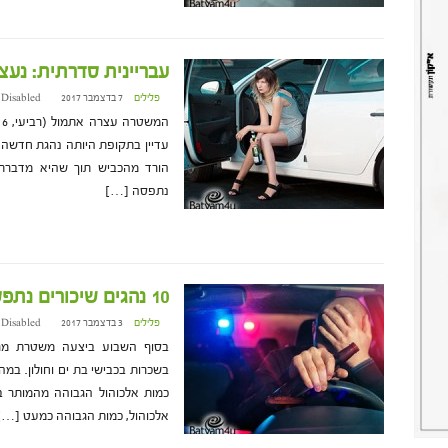
עבריינית סדרתית: נע
פלילים
7 בדצמבר 2017 at 8:47
 Disabled
עדיין בתקופת היותה נהגת חדשה
הורד מהכביש תוך שהיא מדברת ב
נתפסה […]
10 נהגים שיכורים נתפסו במהלך סוף השבוע
פלילים
3 בדצמבר 2017 at 16:26
 Disabled
בסוף השבוע ביצעה משטרת מרחב
בשכרות בכבישי בת ים וחולון. ב
אלכוהול, כמות הגבוהה כמעט […]