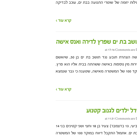
ות יזומה של שוטרי התנועה בבת ים, עוכב לבדיקה
קרא עוד ›
ושב בת ים שפרץ לדירה ואנס אישה
Comments are 
הבוקר (חמישי, 14 בדצמבר) הוגשה הצהרת תובע נגד תושב בת ים בן 50, שיואשם
בירות מין נוספות באישה ששהתה בבית אליו הוא פרץ.
בתחילת השבוע התקבל דיווח במוקד 100 של המשטרה מאישה, שטענה כי גבר שנמצא
קרא עוד ›
Comments are 
משטר מרחב איילון עצרה אמש (רביעי, 13 בדצמבר) צעיר בן 18 וחצי ושני קטינים בני 14
ו-12 וחצי בחשד לגניבת קטנוע בבת ים. אתמול התקבל דיווח במוקד 100 של המשטרה