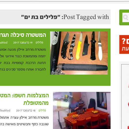
Post Tagged with: "פלילים בת ים"
המשטרה סיכלה תגרה 
פלילים
19 בדצמבר 2017 at 12:57
sabled
יזומה ומתמשכת כנגד אירועי אל
תחנת הרכבת קוממיות בבת ים 
לחבורה אותרו מספר סכינים בגד
המצלמות חשפו: המטפ
מהמטופלת
פלילים
18 בדצמבר 2017 at 16:22
Disabled
שגנבה כסף ותכשיטים מאישה בה ט