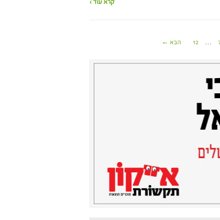
קרא עוד ›
…
12
הבא ←