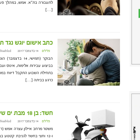
לתעבורה בת"א. אמש, במהלך פעיל
[…]
כתב אישום יוגש נגד ת
פלילים
14 בדצמבר 2017 at 17:16
Disabled
בביצוע עבירות אלימות, אינוס וע
כרגע בביתה […]
חשד: בן 18 מבת ים שידל ילדים לגנוב קטנוע
פלילים
14 בדצמבר 2017 at 11:31
Disabled