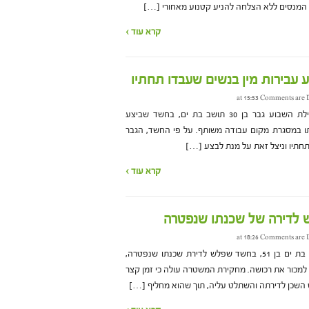
, המנסים ללא הצלחה להניע קטנוע מאחורי […]
קרא עוד ›
 עבירות מין בנשים שעבדו תחתיו
Comments are 
משטרת מרחב איילון עצרה בתחילת השבוע גבר בן 30 תושב בת ים, בחשד שביצע
תו במסגרת מקום עבודה משותף. על פי החשד, הגבר
חתיו וניצל זאת על מנת לבצע […]
קרא עוד ›
 לדירה של שכנתו שנפטרה
Comments are 
משטרת מרחב איילון עצרה תושב בת ים בן 51, בחשד שפלש לדירת שכנתו שנפטרה,
מכור את רכושה. מחקירת המשטרה עולה כי זמן קצר
השכן לדירתה והשתלט עליה, תוך שהוא מחליף […]