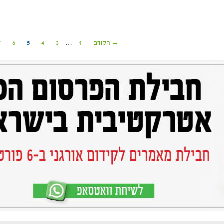
→ הקודם
1
…
3
4
5
6
7