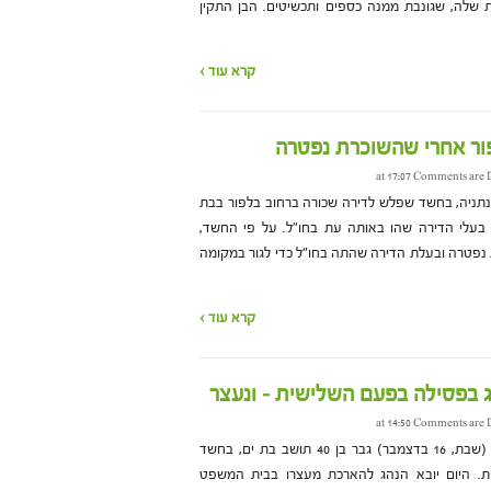
שלה, שגונבת ממנה כספים ותכשיטים. הבן התקין
קרא עוד ›
Comments are 
רה גבר בן 25, תושב נתניה, בחשד שפלש לדירה שכורה ברחוב בלפור בבת
בעלי הדירה שהו באותה עת בחו"ל. על פי החשד,
נפטרה ובעלת הדירה שהתה בחו"ל כדי לגור במקומה
קרא עוד ›
 בפסילה בפעם השלישית – ונעצר
Comments are 
משטרת מרחב איילון עצרה אמש (שבת, 16 בדצמבר) גבר בן 40 תושב בת ים, בחשד
. היום יובא הנהג להארכת מעצרו בבית המשפט