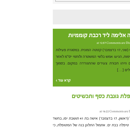
אלימה ליד רכבת קוממיות
Comments are Di
משטרת מרחב איילון מנעה אמש (שני, 17 בדצמבר) קטטה המונית. במסגרת פעילות
ימות, הגיעו אמש בלשי המשטרה ולוחמי יס"מ לאזור
וזיהו חבורת צעירים שהתגודדה במקום. בסמוך
לים […]
קרא עוד ›
לת גונבת כסף ותכשיטים
Comments are 
משטרת מרחב איילון עצרה אתמול (ראשון, 17 בדצמבר) אישה בת 41 תושבת יפו, בחשד
יפלה בבת ים. אתמול התלונן בנה של המטופלת, כי