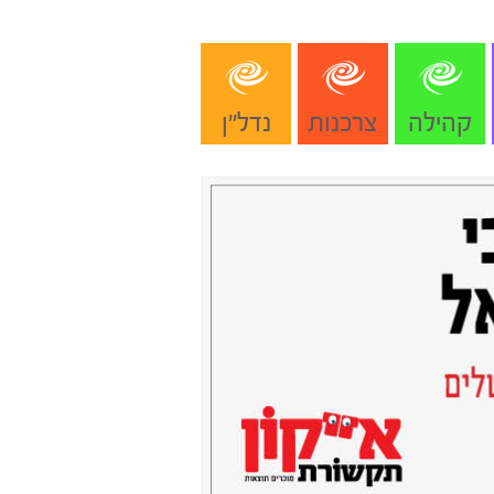
קהילה
צרכנות
נדל"ן