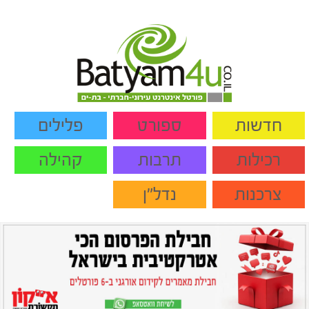
חדשות
ספורט
פלילים
רכילות
תרבות
קהילה
צרכנות
נדל"ן