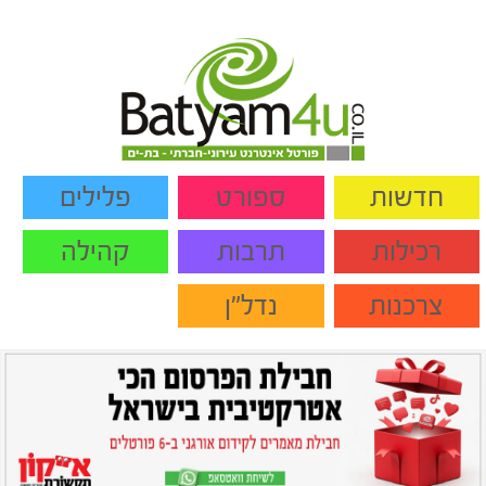
חדשות
ספורט
פלילים
רכילות
תרבות
קהילה
צרכנות
נדל"ן