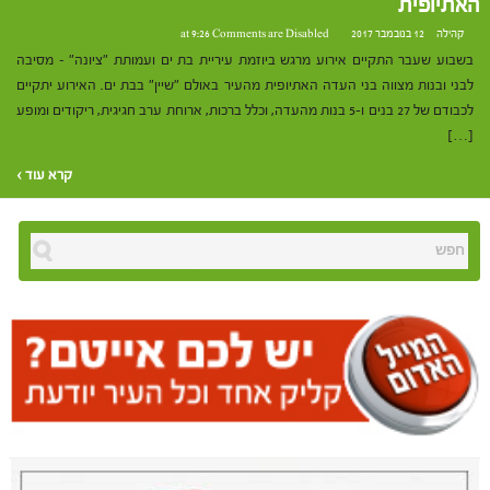
האתיופית
קהילה
12 בנובמבר 2017 at 9:26
Comments are Disabled
בשבוע שעבר התקיים אירוע מרגש ביוזמת עיריית בת ים ועמותת "ציונה" – מסיבה
לבני ובנות מצווה בני העדה האתיופית מהעיר באולם "שיין" בבת ים. האירוע יתקיים
לכבודם של 27 בנים ו-5 בנות מהעדה, וכלל ברכות, ארוחת ערב חגיגית, ריקודים ומופע
[…]
קרא עוד ›