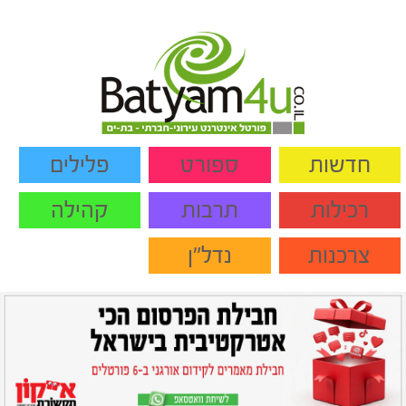
חדשות
ספורט
פלילים
רכילות
תרבות
קהילה
צרכנות
נדל"ן