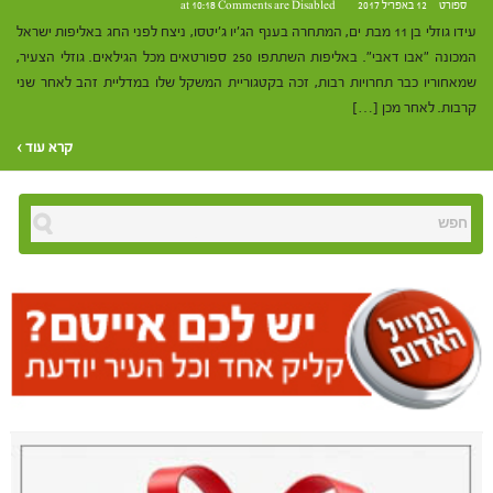
ספורט
12 באפריל 2017 at 10:18
Comments are Disabled
עידו גוזלי בן 11 מבת ים, המתחרה בענף הג'יו ג'יטסו, ניצח לפני החג באליפות ישראל
המכונה "אבו דאבי". באליפות השתתפו 250 ספורטאים מכל הגילאים. גוזלי הצעיר,
שמאחוריו כבר תחרויות רבות, זכה בקטגוריית המשקל שלו במדליית זהב לאחר שני
קרבות. לאחר מכן […]
קרא עוד ›