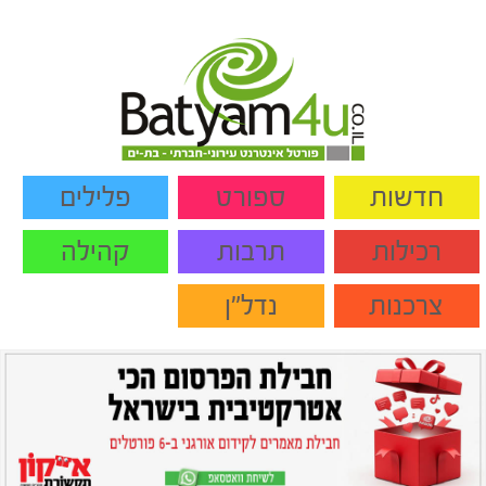
חדשות
ספורט
פלילים
רכילות
תרבות
קהילה
צרכנות
נדל"ן