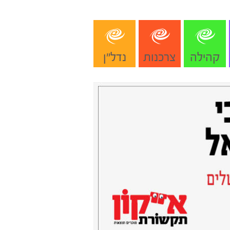
קהילה
צרכנות
נדל"ן