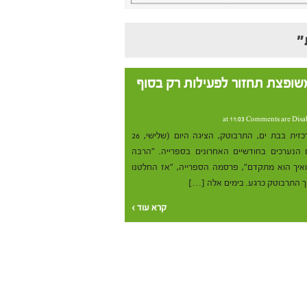
משופצת תחזור לפעילות רק בסוף
Comments are Disa
הנהלת הספרייה העירונית המרכזית בבת ים, התרבוטק, הציגה היום (שלישי, 26
הנערכים בחודשיים האחרונים בספרייה. "הרבה
איך הוא מתקדם", פרסמה הספרייה, "אז החלטנו
 התרבוטק כרגע. בימים אלה […]
קרא עוד ›