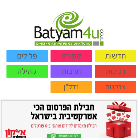
חדשות
ספורט
פלילים
רכילות
תרבות
קהילה
צרכנות
נדל"ן