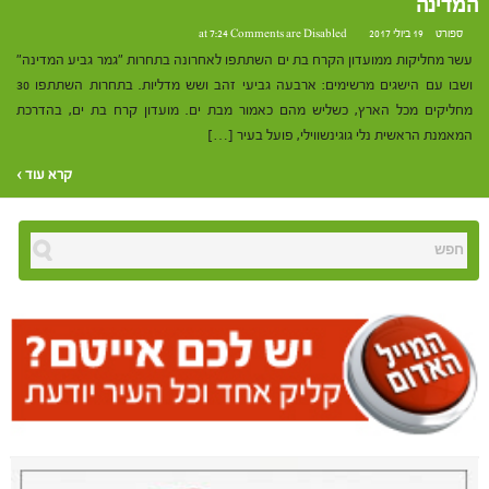
המדינה
ספורט
19 ביולי 2017 at 7:24
Comments are Disabled
עשר מחליקות ממועדון הקרח בת ים השתתפו לאחרונה בתחרות "גמר גביע המדינה"
ושבו עם הישגים מרשימים: ארבעה גביעי זהב ושש מדליות. בתחרות השתתפו 30
מחליקים מכל הארץ, כשליש מהם כאמור מבת ים. מועדון קרח בת ים, בהדרכת
המאמנת הראשית נלי גוגינשווילי, פועל בעיר […]
קרא עוד ›