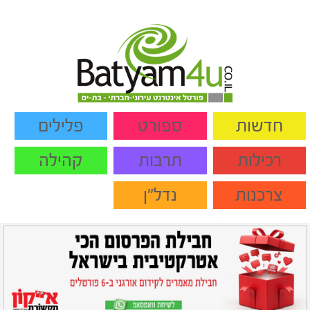
חדשות
ספורט
פלילים
רכילות
תרבות
קהילה
צרכנות
נדל"ן