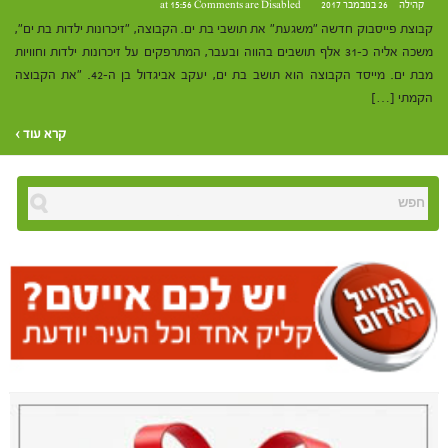
קהילה
26 בנובמבר 2017 at 15:56
Comments are Disabled
קבוצת פייסבוק חדשה "משגעת" את תושבי בת ים. הקבוצה, "זיכרונות ילדות בת ים",
משכה אליה כ-31 אלף תושבים בהווה ובעבר, המתרפקים על זיכרונות ילדות וחוויות
מבת ים. מייסד הקבוצה הוא תושב בת ים, יעקב אביגדול בן ה-42. "את הקבוצה
הקמתי […]
קרא עוד ›