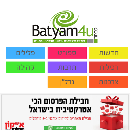
חדשות
ספורט
פלילים
רכילות
תרבות
קהילה
צרכנות
נדל"ן