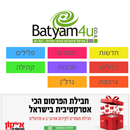
חדשות
ספורט
פלילים
רכילות
תרבות
קהילה
צרכנות
נדל"ן