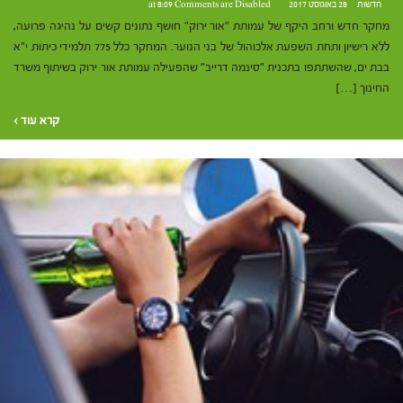
חדשות
28 באוגוסט 2017 at 8:09
Comments are Disabled
מחקר חדש ורחב היקף של עמותת "אור ירוק" חושף נתונים קשים על נהיגה פרועה,
ללא רישיון ותחת השפעת אלכוהול של בני הנוער. המחקר כלל 775 תלמידי כיתות י"א
בבת ים, שהשתתפו בתכנית "סינמה דרייב" שהפעילה עמותת אור ירוק בשיתוף משרד
החינוך […]
קרא עוד ›