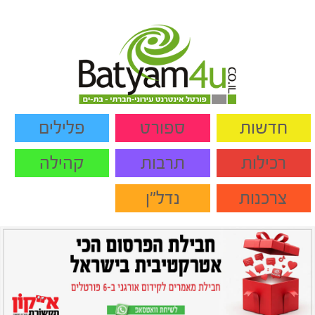
חדשות
ספורט
פלילים
רכילות
תרבות
קהילה
צרכנות
נדל"ן