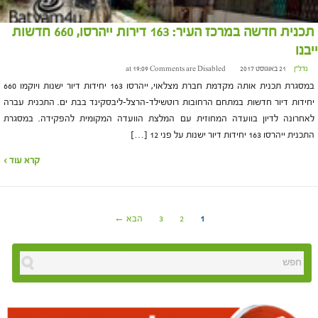
תכנית חדשה במרכז העיר: 163 דירות ייהרסו, 660 חדשות
ייבנו
נדל"ן
21 באוגוסט 2017 at 19:09
Comments are Disabled
במסגרת תכנית אותה מקדמת חברת מצלאוי, ייהרסו 163 יחידות דיור ישנות ויוקמו 660
יחידות דיור חדשות במתחם הרחובות רוטשילד-הרצל-ליבסקינד בבת ים. התכנית עברה
לאחרונה לדיון בוועדה המחוזית עם המלצת הוועדה המקומית להפקידה. במסגרת
התכנית ייהרסו 163 יחידות דיור ישנות על פני 12 […]
קרא עוד ›
1
2
3
הבא ←