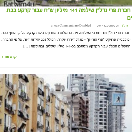
חברת פרי נדל״ן שילמה 141 מיליון ש"ח עבור קרקע בבת
ים
נדל"ן
26 בספטמבר 2017 at 1:03
Comments are Disabled
חברת פרי נדל״ן מדווחת כי השלימה את התשלום האחרון לרכישת קרקע על קו החוף בבת
ים לבניית פרויקט ״פרי הורייזן״ – מגדל דירות יוקרתי הכולל 205 יחידות דיור. על פי החברה,
התשלום הכולל עבור הקרקע מסתכם בכ-141 מיליון שקלים, ובתוספת […]
קרא עוד ›