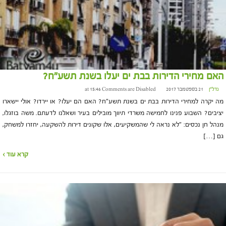
האם מחירי הדירות בבת ים יעלו בשנת תשע"ח?
נדל"ן
21 בספטמבר 2017 at 15:46
Comments are Disabled
מה יקרה למחירי הדירות בבת ים בשנת תשע"ח? האם הם יעלו? או יירדו? אולי יישארו
יציבים? השבוע פנינו לחמישה משרדי תיווך מובילים בעיר ושאלנו לדעתם. משה בוזגלו,
מנהל חן נכסים: "לא נראה לי שהמשקיעים, אלו שקונים דירות להשקעה, יחזרו למשחק,
גם […]
קרא עוד ›