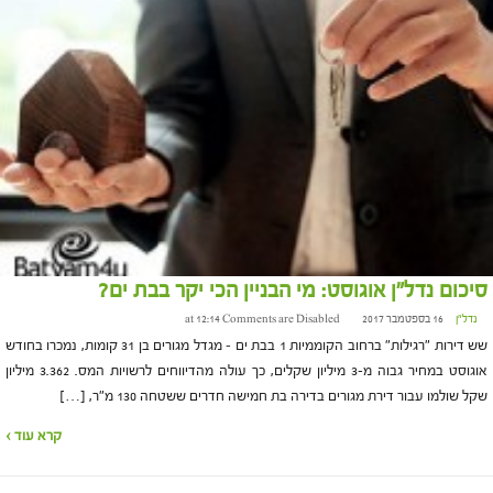
סיכום נדל"ן אוגוסט: מי הבניין הכי יקר בבת ים?
נדל"ן
16 בספטמבר 2017 at 12:14
Comments are Disabled
שש דירות "רגילות" ברחוב הקוממיות 1 בבת ים – מגדל מגורים בן 31 קומות, נמכרו בחודש
אוגוסט במחיר גבוה מ-3 מיליון שקלים, כך עולה מהדיווחים לרשויות המס. 3.362 מיליון
שקל שולמו עבור דירת מגורים בדירה בת חמישה חדרים ששטחה 130 מ"ר, […]
קרא עוד ›