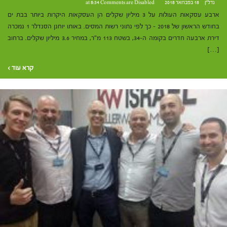
נדל"ן
18 בפברואר 2018 at 8:34
Comments are Disabled
ארבע עסקאות העולות על 3 מיליון שקלים הן העסקאות היקרות ביותר בבת ים
בחודש הראשון של 2018 – כך לפי נתוני רשות המסים. באותו יוחנן הסנדלר 1 נמכרה
דירת ארבעה חדרים בקומה ה-34, בשטח 113 מ"ר, במחיר 3.6 מיליון שקלים. ברחוב
[…]
קרא עוד ›