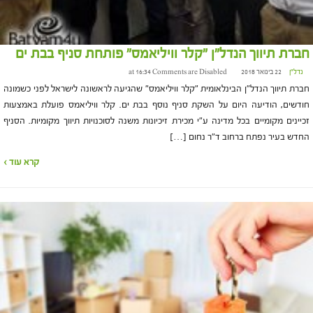
חברת תיווך הנדל"ן "קלר וויליאמס" פותחת סניף בבת ים
נדל"ן
22 בינואר 2018 at 16:34
Comments are Disabled
חברת תיווך הנדל"ן הבינלאומית "קלר וויליאמס" שהגיעה לראשונה לישראל לפני כשמונה
חודשים, הודיעה היום על השקת סניף נוסף בבת ים. קלר וויליאמס פועלת באמצעות
זכיינים מקומיים בכל מדינה ע"י מכירת זיכיונות משנה לסוכנויות תיווך מקומיות. הסניף
החדש בעיר נפתח ברחוב ד"ר נחום […]
קרא עוד ›