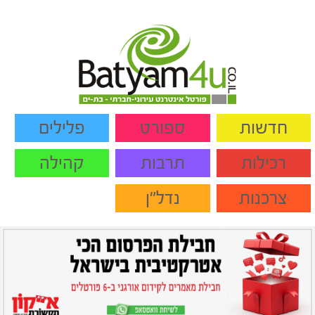
חדשות
ספורט
פלילים
רכילות
תרבות
קהילה
צרכנות
נדל"ן