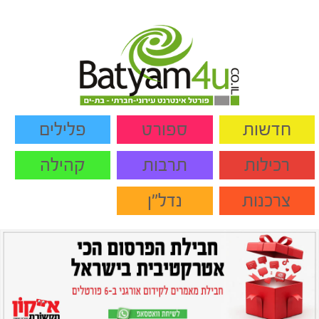
חדשות
ספורט
פלילים
רכילות
תרבות
קהילה
צרכנות
נדל"ן