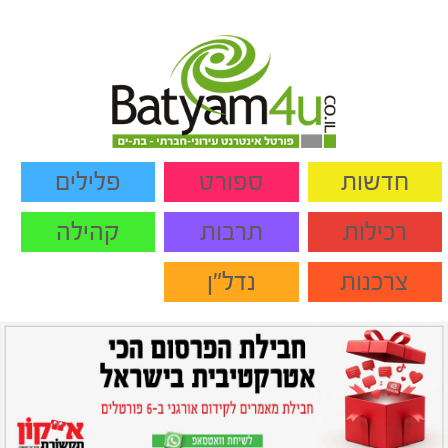
חדשות
ספורט
פלילים
רכילות
תרבות
קהילה
צרכנות
נדל"ן