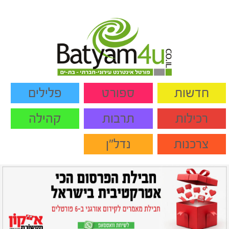
חדשות
ספורט
פלילים
רכילות
תרבות
קהילה
צרכנות
נדל"ן