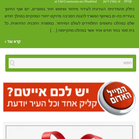
קהילה
10 במרץ 2017 at 7:33
Comments are Disabled
כחלק מהמדיניות העירונית לעידוד מיחזור ושימוש חוזר במוצרים, יזם אגף החינוך
בעיריית בת-ים בשיתוף המשרד להגנת הסביבה פרויקט ייחודי המתקיים במהלך חודש
שלם במהלכו נחשפים התלמידים לעולם המיחזור. במסגרת התכנית החדשנית, כל
בית ספר בוחר חודש אחד אשר במהלכו מתקיימות […]
קרא עוד ›