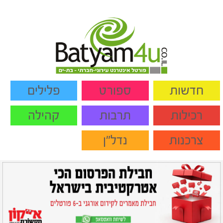
חדשות
ספורט
פלילים
רכילות
תרבות
קהילה
צרכנות
נדל"ן