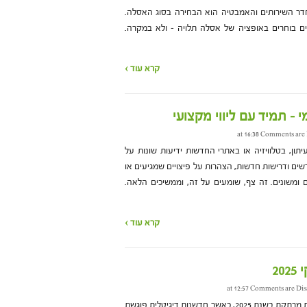
ר השירותים והאמבטיה הוא הבחירה בסוג האסלה.
שים בוחרים באופציה של אסלה תלויה – ולא במקרה.
קרא עוד ›
 – תמיד עם ליווי מקצועי
Comments are 
ון, בטלוויזיה או באתרי החדשות ידיעות שונות על
שים ודרישות חדשות, הצהרות על פיצויים שמגיעים או
ם ומשונים. זה צף, שומעים על זה, וממשיכים הלאה.
קרא עוד ›
2
Comments are Dis
עולם הסקי עובר מהפכה טכנולוגית מרתקת בשנת 2025, כאשר חדשנות דיגיטלית פוגשת