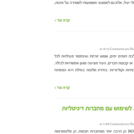
י יעיל, אלא גם לאמצעי משמעותי לשמירה על איכות,
קרא עוד ›
Comments are Di
ת חופים יפים, שמש זורחת ואינספור פעילויות לכל
ו קבוצת חברים, העיר מציעה מגוון אפשרויות לבילוי,
ותיות וקולינריות. בחירת מלונות באילת היא המפתח
קרא עוד ›
 לשימוש עם מחברות דיגיטליות
Comments are Di
מחברות הדיו האלקטרוני של BOOX הן הרבה יותר ממחברות חכמות, הן פלטפורמות