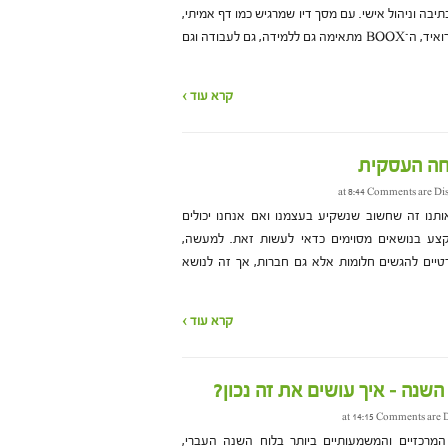
יבה וניהול אישי. עם מסך דיו שמרגיש כמו דף אמיתי,
עט חכם ותמיכה באפליקציות אנדרואיד, ה־BOOX מתאימה גם ללמידה, גם לעבודה וגם
קרא עוד ›
יחה העסקית
Comments are Di
תנו זה שחשוב שנשקיע בעצמנו ואם אנחנו יכולים
צע בנושאים מסוימים כדאי לעשות זאת. למעשה,
טיים להגשים חלומות אלא גם חברות, אך זה לנושא
קרא עוד ›
שנה – איך עושים את זה נכון?
Comments are D
רכזיים והמשמעותיים ביותר בלוח השנה העברי,