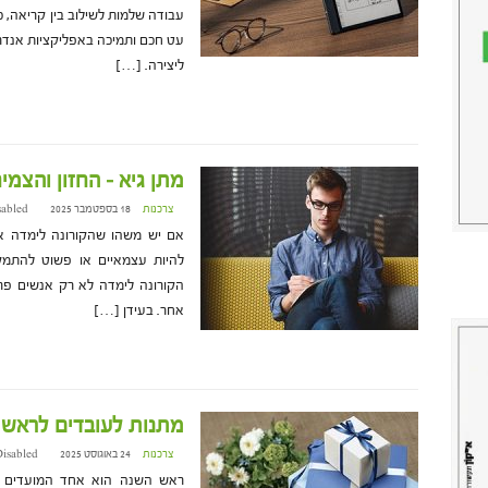
עבודה שלמות לשילוב בין קריאה, כת
ליצירה. […]
מתן גיא – החזון והצמ
צרכנות
18 בספטמבר 2025 at 8:44
sabled
אם יש משהו שהקורונה לימדה או
להיות עצמאיים או פשוט להתמק
הקורונה לימדה לא רק אנשים פר
אחר. בעידן […]
מתנות לעובדים לראש ה
צרכנות
24 באוגוסט 2025 at 14:15
isabled
ראש השנה הוא אחד המועדים המ