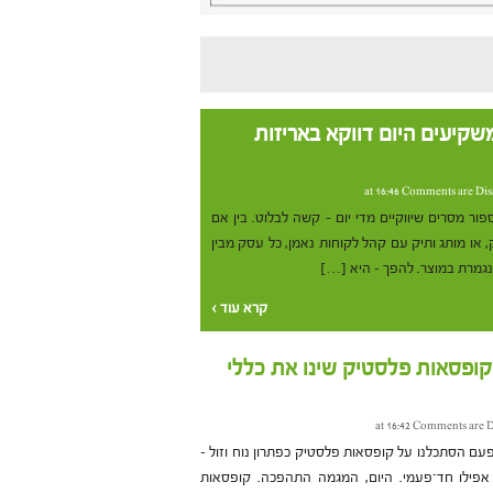
קיעים היום דווקא באריזות
Comments are Dis
ור מסרים שיווקיים מדי יום – קשה לבלוט. בין אם
ק, או מותג ותיק עם קהל לקוחות נאמן, כל עסק מבין
נגמרת במוצר. להפך – היא […]
קרא עוד ›
ופסאות פלסטיק שינו את כללי
Comments are D
פעם הסתכלנו על קופסאות פלסטיק כפתרון נוח וזול –
אפילו חד־פעמי. היום, המגמה התהפכה. קופסאות