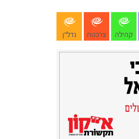
קהילה
צרכנות
נדל"ן