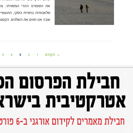
את הספורט ההרי המסורתי. מהת
מלאכותית בחוויית הסקי, התעשיי
שבה אנו חווים את השלגים. הקטגו
→ הקודם
1
2
3
4
5