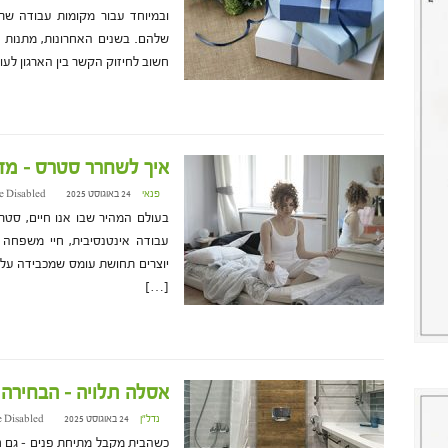
ובמיוחד עבור מקומות עבודה שר
שלהם. בשנים האחרונות, מתנות 
חשוב לחיזוק הקשר בין הארגון לעו
איך לשחרר סטרס – מדר
פנאי
24 באוגוסט 2025 at 14:11
e Disabled
בעולם המהיר שבו אנו חיים, סטר
עבודה אינטנסיבית, חיי משפחה ע
יוצרים תחושת עומס שמכבידה על ה
[…]
אסלה תלויה – הבחירה
נדל"ן
24 באוגוסט 2025 at 14:07
 Disabled
כשהבית מקבל מתיחת פנים – גם ח