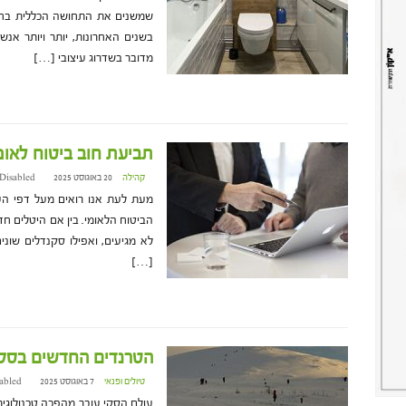
שמשנים את התחושה הכללית בחד
בשנים האחרונות, יותר ויותר אנ
מדובר בשדרוג עיצובי […]
תביעת חוב ביטוח לאומי
קהילה
20 באוגוסט 2025 at 16:38
Disabled
מעת לעת אנו רואים מעל דפי העית
הביטוח הלאומי. בין אם היטלים חד
לא מגיעים, ואפילו סקנדלים שוני
[…]
הטרנדים החדשים בסקי 025
טיולים ופנאי
7 באוגוסט 2025 at 12:57
abled