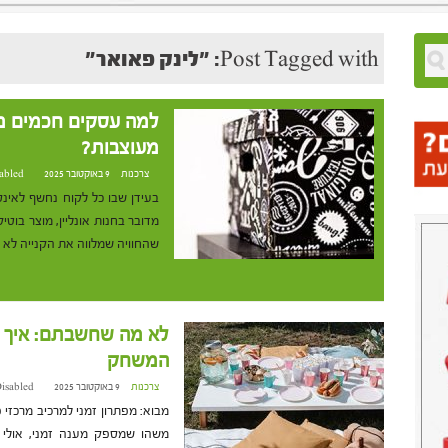
Post Tagged with: "לינק פאואר"
למה עסקים חכמים מש
מעוצבות?
צרכנות
9 באוקטובר 2025 at 16:46
abled
בעידן שבו כל לקוח נחשף לאינספ
מדובר בחנות אונליין, מוצר בוטי
שהחוויה שמלווה את הקנייה לא 
לא מה שחשבתם: איך ק
המשחק
צרכנות
9 באוקטובר 2025 at 16:42
isabled
מבוא: מפתרון זמני למרכיב מרכזי 
משהו שמספק מענה זמני, אולי 