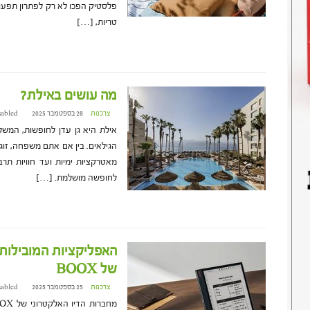
פלסטיק הפכו לא רק לפתרון תפעול
טריות, […]
מה עושים באילת?
צרכנות
28 בספטמבר 2025 at 15:12
sabled
אילת היא גן עדן לחופשות, המשלב
הגילאים. בין אם אתם משפחה, זוג א
מאטרקציות ימיות ועד חוויות תרב
לחופשה מושלמת. […]
האפליקציות המובילות
של BOOX
צרכנות
25 בספטמבר 2025 at 11:09
sabled