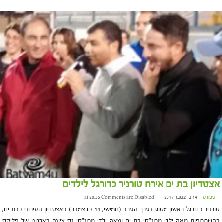
אצטדיון בת ים אירח טורניר כדורגל לילדים
ספורט
14 בדצמבר 2017 at 20:35
Comments are Disabled
טורניר כדורגל ראשון מסוגו נערך הערב (חמישי, 14 בדצמבר) באצטדיון העירוני בבת ים,
בהשתתפות מאה ילדי מתנ"סי בת ים ומאה ילדי מתנ"סי נס ציונה בארגונו של פליקס