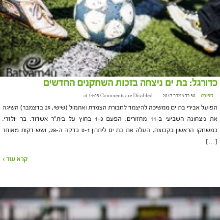
כדורגל: בת ים ניצחה בזכות השחקנים החדשים
ספורט
30 בדצמבר 2017 at 11:03
Comments are Disabled
הפועל אבירי בת ים ממשיכה להיצמד לחבורת הצמרת ואתמול (שישי, 29 בדצמבר) השיגה
את ניצחונה השביעי ב-11 מחזורים, הפעם 1-3 בחוץ על בית"ר אשדוד. בר יולזרי,
במשחקו הראשון בקבוצה, העלה את בת ים ליתרון 0-1 בדקה ה-28, ושש דקות מאוחר
[…]
קרא עוד ›