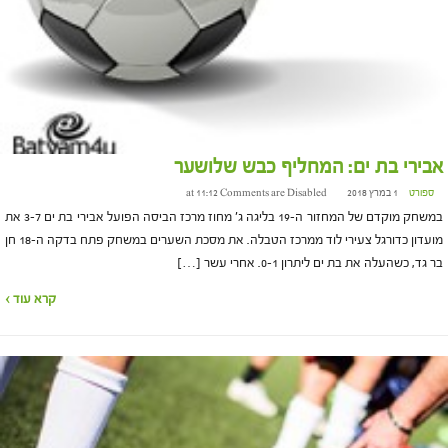
אבירי בת ים: המחליף כבש שלושער
ספורט
1 במרץ 2018 at 11:12
Comments are Disabled
במשחק מוקדם של המחזור ה-19 בליגה ג' מחוז מרכז הביסה הפועל אבירי בת ים 3-7 את
מועדון כדורגל צעירי לוד ממרכז הטבלה. את מסכת השערים במשחק פתח בדקה ה-18 חן
בר גד, כשהעלה את בת ים ליתרון 0-1. אחרי עשר […]
קרא עוד ›