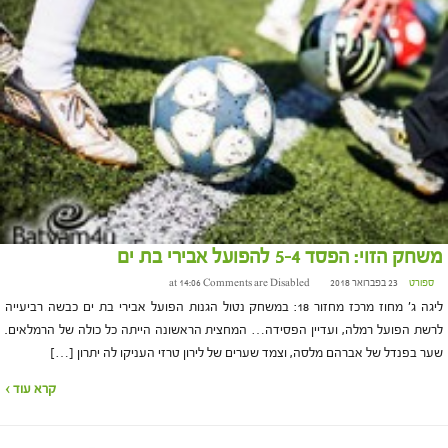
משחק הזוי: הפסד 5-4 להפועל אבירי בת ים
ספורט
23 בפברואר 2018 at 14:06
Comments are Disabled
ליגה ג' מחוז מרכז מחזור 18: במשחק נטול הגנות הפועל אבירי בת ים כבשה רביעייה
לרשת הפועל רמלה, ועדיין הפסידה… המחצית הראשונה הייתה כל כולה של הרמלאים.
שער בפנדל של אברהם מלסה, וצמד שערים של לירון טרזי העניקו לה יתרון […]
קרא עוד ›