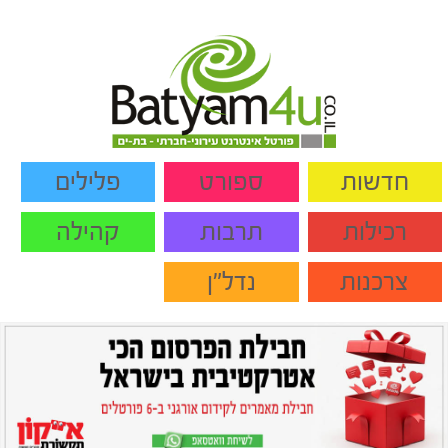
חדשות
ספורט
פלילים
רכילות
תרבות
קהילה
צרכנות
נדל"ן