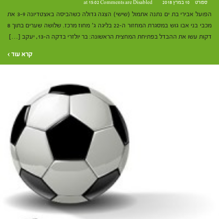
ספורט
10 במרץ 2018 at 15:02
Comments are Disabled
הפועל אבירי בת ים נתנה אתמול (שישי) הצגה גדולה כשהביסה באצטדיונה 3-9 את
מכבי בני אבו גוש במסגרת המחזור ה-22 בליגה ג' מחוז מרכז. שלושה שערים בתוך 8
דקות עשו את ההבדל בפתיחת המחצית הראשונה: בר יולזרי בדקה ה-13, יעקב […]
קרא עוד ›