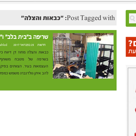
Post Tagged with: "כבאות והצלה"
שריפה ב"בית בלב" ו"
חדשות
25 בפברואר 2017 at 22:31
abled
כבאות והצלה מחוז דן דיווח כ
בשרפה של מטבח משותף ב
להב איתן גולדנברג משמש כמפק