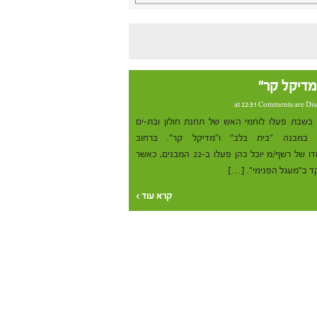
מדיקל קר"
Comments are Dis
י בשבת פעלו לוחמי האש של תחנת חולון ובת-ים
מבנה "בית בלב" ו"מדיקל קר". ברחוב
העצמאות בעיר. הצוותים בפיקודו של רשף/מ יובל כהן פעלו ב-22 המבנים, כאשר
ד ב"מעגל הפנימי". […]
קרא עוד ›