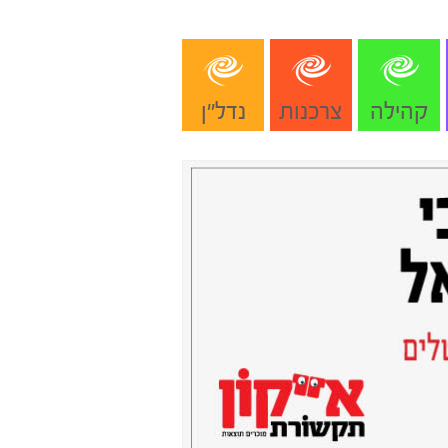
קהילה
צרכנות
נדל"ן