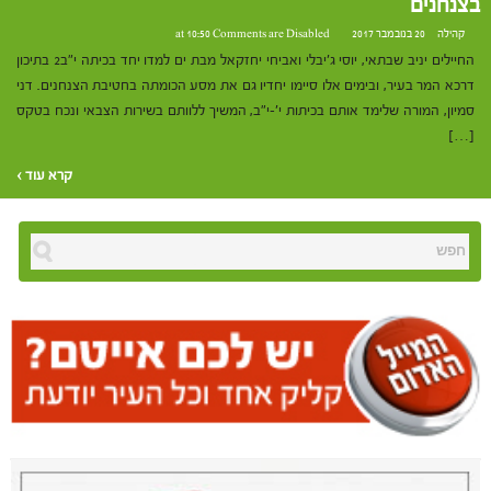
בצנחנים
קהילה
20 בנובמבר 2017 at 10:50
Comments are Disabled
החיילים יניב שבתאי, יוסי ג'יבלי ואביחי יחזקאל מבת ים למדו יחד בכיתה י"ב2 בתיכון
דרכא המר בעיר, ובימים אלו סיימו יחדיו גם את מסע הכומתה בחטיבת הצנחנים. דני
סמיון, המורה שלימד אותם בכיתות י'-י"ב, המשיך ללוותם בשירות הצבאי ונכח בטקס
[…]
קרא עוד ›