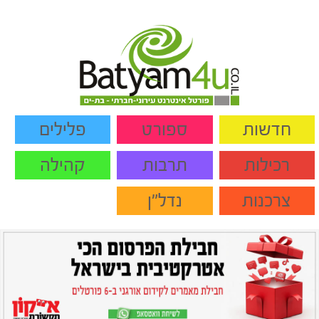
חדשות
ספורט
פלילים
רכילות
תרבות
קהילה
צרכנות
נדל"ן