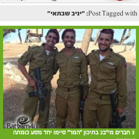
Post Tagged with: "יניב שבתאי"
3 חברים מי"ב2 בתיכון "המר" סיימו יחד מסע כומתה