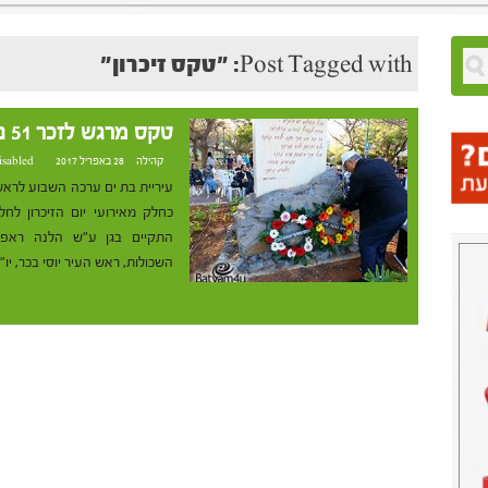
Post Tagged with: "טקס זיכרון"
טקס מרגש לזכר 51 נפגעי הטרור מבת ים
קהילה
28 באפריל 2017 at 2:37
isabled
עיריית בת ים ערכה השבוע לראש
כחלק מאירועי יום הזיכרון לח
התקיים בגן ע"ש הלנה ראפ 
השכולות, ראש העיר יוסי בכר, יו"