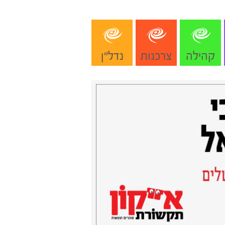
קהילה
צרכנות
נדל"ן