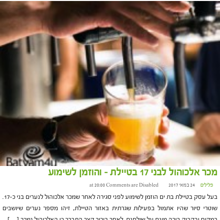
מכר אלכוהול לבני 17 בטיילת – והוזמן לשימוע
פלילים
24 במאי 2017 at 20:00
Comments are Disabled
בעל עסק בטיילת בת ים הוזמן לשימוע לפני סגירה לאחר שמכר אלכוהול לנערים בני כ-17.
שוטרי סיור שהיו אתמול בפעילות שגרתית באזור הטיילת, זיהו מספר נערים שיושבים
במקום ובקבוק בירה מונח על שולחנם. לאחר בירור קצר התברר כי האלכוהול נמכר […]