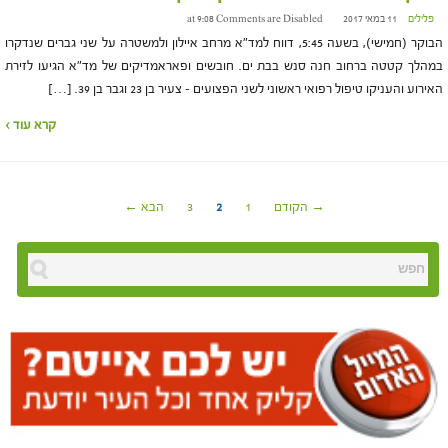
פלילים
11 במאי 2017 at 9:08
Comments are Disabled
הבוקר (חמישי), בשעה 5:45, דווח למד"א מרחב איילון ולמשטרה על שני גברים שנדקרו
במהלך קטטה ברחוב חנה סנש בבת ים. חובשים ופאראמדיקים של מד"א הגיעו לזירת
האירוע והעניקו טיפול רפואי ראשוני לשני הפצועים – צעיר בן 23 וגבר בן 39. […]
קרא עוד ›
→ הקודם
1
2
3
הבא ←