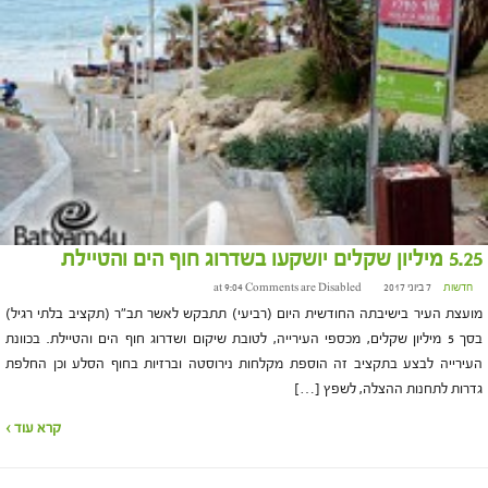
5.25 מיליון שקלים יושקעו בשדרוג חוף הים והטיילת
חדשות
7 ביוני 2017 at 9:04
Comments are Disabled
מועצת העיר בישיבתה החודשית היום (רביעי) תתבקש לאשר תב"ר (תקציב בלתי רגיל)
בסך 5 מיליון שקלים, מכספי העירייה, לטובת שיקום ושדרוג חוף הים והטיילת. בכוונת
העירייה לבצע בתקציב זה הוספת מקלחות נירוסטה וברזיות בחוף הסלע וכן החלפת
גדרות לתחנות ההצלה, לשפץ […]
קרא עוד ›