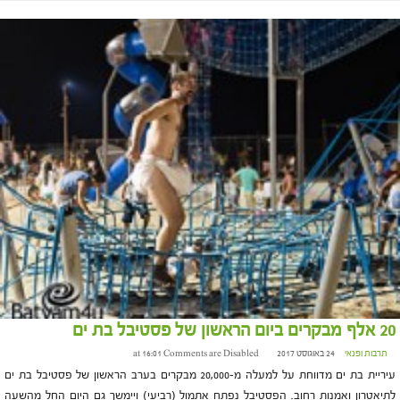
20 אלף מבקרים ביום הראשון של פסטיבל בת ים
תרבות ופנאי
24 באוגוסט 2017 at 16:01
Comments are Disabled
עיריית בת ים מדווחת על למעלה מ-20,000 מבקרים בערב הראשון של פסטיבל בת ים
לתיאטרון ואמנות רחוב. הפסטיבל נפתח אתמול (רביעי) ויימשך גם היום החל מהשעה