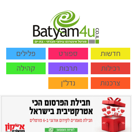
חדשות
ספורט
פלילים
רכילות
תרבות
קהילה
צרכנות
נדל"ן