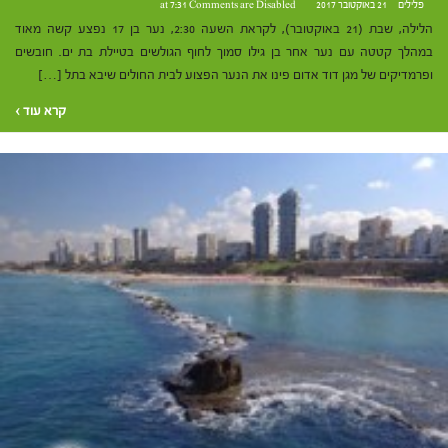
פלילים
21 באוקטובר 2017 at 7:31
Comments are Disabled
הלילה, שבת (21 באוקטובר), לקראת השעה 2:30, נער בן 17 נפצע קשה מאוד
במהלך קטטה עם נער אחר בן גילו סמוך לחוף הגולשים בטיילת בת ים. חובשים
ופרמדיקים של מגן דוד אדום פינו את הנער הפצוע לבית החולים שיבא בתל […]
קרא עוד ›