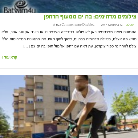
צילומים מדהימים: בת ים ממעוף הרחפן
קהילה
12 באוקטובר 2017 at 8:23
Comments are Disabled
התמונות שאנו מפרסמים כאן לא צולמו בריביירה הצרפתית או ביעד אקזוטי אחר, אלא
ממש פה אצלנו, בטיילת הדרומית בבת ים, סמוך לחוף תאיו. את התמונות המדהימות הללו
צילם לאחרונה כפיר צוקרמן, עת דאה עם רחפן אל מול חופי בת ים. גם […]
קרא עוד ›