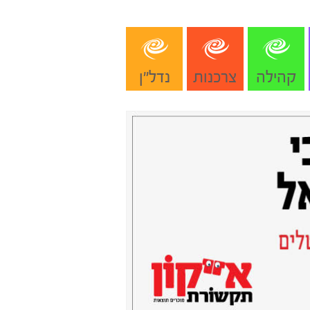
קהילה
צרכנות
נדל"ן