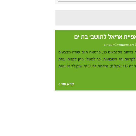
פיית אריאל לתושבי בת ים
Comments are 
מאפיית אריאל בבת ים, הפועלת ברחוב ניסנבאום 25, פרסמה היום שורת מבצעים
 לקראת חג השבועות. כך למשל, ניתן לקנות עוגת
גבינה ב-12 שקלים בלבד. במחיר זה (12 שקלים) נמכרות גם עוגת שוקולד או עוגת
קרא עוד ›