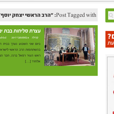
Post Tagged with: "הרב הראשי יצחק יוסף"
עצרת סליחות בבת י
קהילה
6 בספטמבר 2017 at 17:52
abled
ביום שני השבוע נערך בבית ה
בהשתתפות הרב הראשי לישראל הר
ראש העיר רפאל ברנז, חבר המו
אלחרר […]