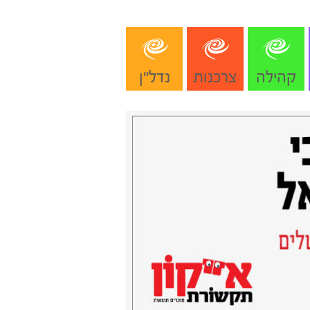
קהילה
צרכנות
נדל"ן