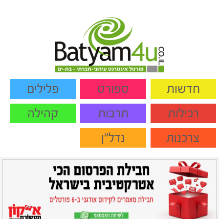
חדשות
ספורט
פלילים
רכילות
תרבות
קהילה
צרכנות
נדל"ן