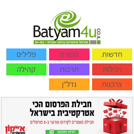
חדשות
ספורט
פלילים
רכילות
תרבות
קהילה
צרכנות
נדל"ן