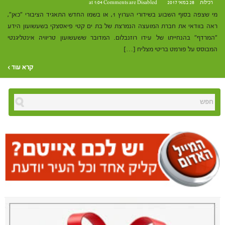
רכילות
28 במאי 2017 at 1:04
Comments are Disabled
מי שצפה בסוף השבוע בשידורי הערוץ 1, או בשמו החדש התאגיד הציבורי "כאן",
ראה בוודאי את חברת המועצה הנמרצת של בת ים קטי פיאסצקי בשעשועון הידע
"המרדף" בהנחייתו של עידו רוזנבלום. המדובר ששעשועון טריוויה אינטליגנטי
המבוסס על פורמט בריטי מצליח […]
קרא עוד ›