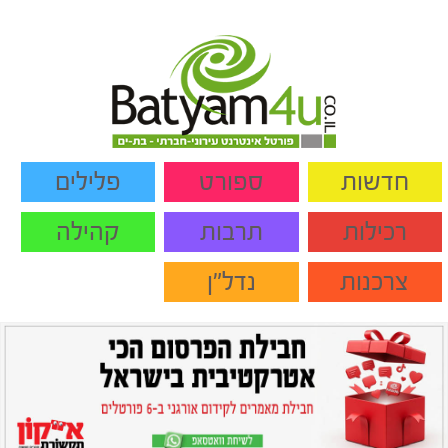
חדשות
ספורט
פלילים
רכילות
תרבות
קהילה
צרכנות
נדל"ן