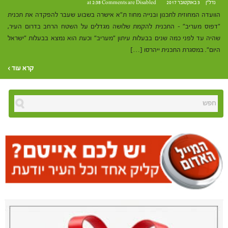
נדל"ן
3 באוקטובר 2017 at 2:38
Comments are Disabled
הוועדה המחוזית לתכנון ובנייה מחוז ת"א אישרה בשבוע שעבר להפקדה את תכנית
"דפוס מעריב" – התכנית להקמת שלושה מגדלים על השטח הרחב בדרום העיר,
שהיה עד לפני כמה שנים בבעלות עיתון "מעריב" וכעת הוא נמצא בבעלות "ישראל
היום". במסגרת התכנית ייהרסו […]
קרא עוד ›