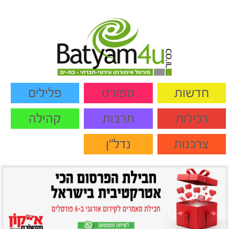
חדשות
ספורט
פלילים
רכילות
תרבות
קהילה
צרכנות
נדל"ן