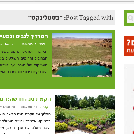
Post Tagged with: "בסטלינקס"
המדריך לגבים ולמעיי
פנאי
15 ביוני 2026 at 10:20
re Disabled
המדבר הישראלי נתפס בעיני ר
הצהובים והחומים השולטים בנו
העמוקים של הנגב. אך דווק
המרתקים ביותר: נווה מדבר. השי
הקמת גינה חדשה: המד
קהילה
11 במאי 2026 at 10:44
e Disabled
תהליך של הקמת גינה חדשה הוא
בפרויקט אדריכלי ובוטני המשלב א
היטב מעלה את ערך הנכס, משפ