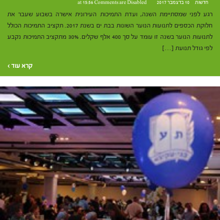
חדשות
10 בדצמבר 2017 at 15:56
Comments are Disabled
רגע לפני שמסתיימת השנה, ועדת התמיכות העירונית אישרה בשבוע שעבר את
חלוקת הכספים לתנועות הנוער השונות בבת ים בשנת 2017. תקציב התמיכות הכולל
לתנועות הנוער בשנה זו עומד על סך 400 אלף שקלים. 30% מתקציב התמיכות נקבע
לפי גודל תנועת […]
קרא עוד ›