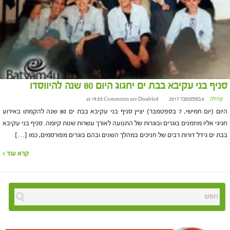
סניף בני עקיבא בבת ים יחגוג היום 80 שנה להיווסדו
קהילה
6 בספטמבר 2017 at 19:53
Comments are Disabled
היום (יום חמישי, 7 בספטמבר) יציין סניף בני עקיבא בבת ים 80 שנה להקמתו באירוע
חגיגי אליו מוזמנים בוגרים ובוגרות של התנועה לאורך עשרות שנות קיומה. סניף בני עקיבא
בבת ים גידל דורות רבים של חניכים במהלך השנים ובהם בוגרים מפורסמים, כמו […]
קרא עוד ›