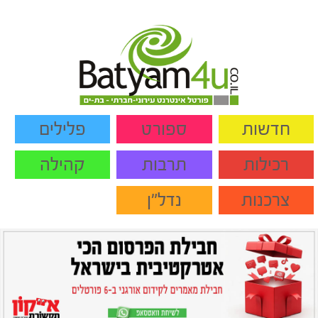
חדשות
ספורט
פלילים
רכילות
תרבות
קהילה
צרכנות
נדל"ן