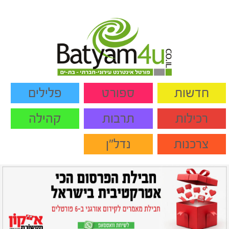
חדשות
ספורט
פלילים
רכילות
תרבות
קהילה
צרכנות
נדל"ן