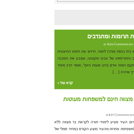
ת תרומות ומתנדבים
Comments are 
ית כנסת ומרכז לימוד, חידש את חזותו החיצונית
ם והתגייסותו של צבעי מקצועי, שצבע את המבנה
קום הומה אדם ברוב שעות היום", אומר הרב מאיר
יך שיהיה […]
קרא עוד ›
 מצווה חינם למשפחות מעוטות
Comments are
ום העיר מציע לימודי תורה לקראת בר מצווה ללא
למשפחות אחרות מהעיר מוצע הקורס במחיר סמלי של