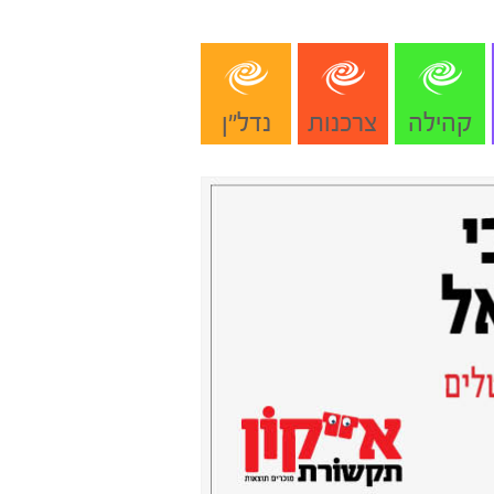
קהילה
צרכנות
נדל"ן