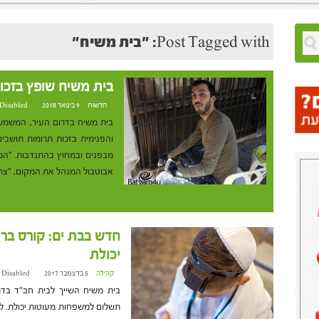
Post Tagged with: "בית משיח"
בית משיח שופץ בזכו
חדשות
9 בינואר 2018 at 18:26
Disabled
בית משיח בדרום העיר, המשמש ב
והפנימית בזכות תרומות תושבי
מבפנים ובמחוץ בהתנדבות. "המ
אבוטבול המנהל את המקום, "צר
חדש בבת ים: קורס בר
יכולת
קהילה
5 בדצמבר 2017 at 8:37
 Disabled
בית משיח השייך לבית חב"ד בדר
תשלום למשפחות מעוטות יכולת. 