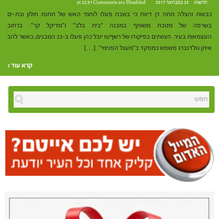
חדשות
25 בפברואר 2017 at 22:31
Comments are Disabled
כבאות והצלה מחוז דן דיווח כי בשבת פעלו לוחמי האש של תחנת חולון ובת-ים
בשרפה של מטבח משותף במבנה "בית בלב" ו"מדיקל קר". ברחוב
העצמאות בעיר. הצוותים בפיקודו של רשף/מ יובל כהן פעלו ב-22 המבנים, כאשר להב
איתן גולדנברג משמש כמפקד ב"מעגל הפנימי". […]
קרא עוד ›