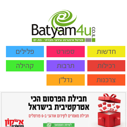
חדשות
ספורט
פלילים
רכילות
תרבות
קהילה
צרכנות
נדל"ן