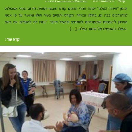
קהילה
17 בספטמבר 2017 at 12:10
Comments are Disabled
ארגון "איחוד הצלה" יפתח אחרי החגים קורס חובשי רפואת חירום ונהגי אמבולנס
למתנדבים בבת ים, בחולון ובאזור. הקורס יתקיים בעיר חולון ומיועד על פי אנשי
הארגון ל"אנשים שמעוניינים להתנדב ולהציל חיים". "עזרו לנו להשלים את רשת
ההצלה האנושית של איחוד הצלה. […]
קרא עוד ›