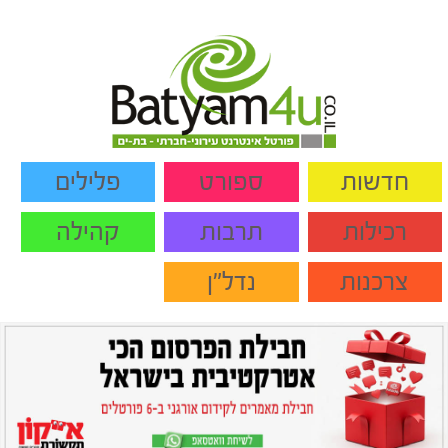
חדשות
ספורט
פלילים
רכילות
תרבות
קהילה
צרכנות
נדל"ן