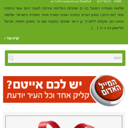
ספורט
27 ביוני 2017 at 11:43
Comments are Disabled
שלושה משחייני הפועל בת ים ישתתפו באליפות אירופה לשנת 2017 אשר תיפתח
מחר (יום רביעי) במכון וינגייט בנתניה ואותה מארח איגוד השחייה בישראל. שלושת
נציגנו הם: מקסים יליסביץ' בן ה-18 ישתתף במקצה 400 מ׳ בסגנון חופשי, אביטל
פליישמן בת ה-17 […]
קרא עוד ›