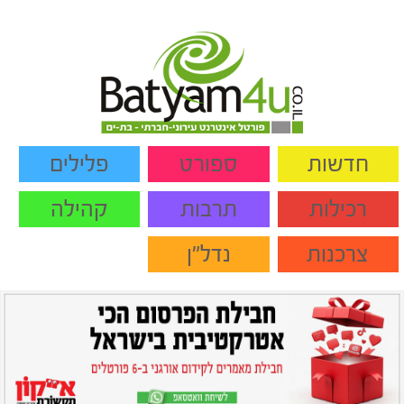
חדשות
ספורט
פלילים
רכילות
תרבות
קהילה
צרכנות
נדל"ן