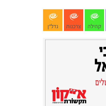
קהילה
צרכנות
נדל"ן