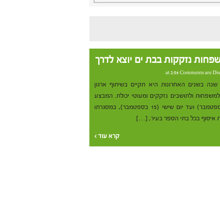
פחות נזקקות בבת ים יוצא לדרך
Comments are Dis
 שנה בשנים האחרונות היא תקיים בשיתוף ארגון
למשפחות ולתושבים נזקקים ומעוטי יכולת. המבצע
יתקיים החל מיום ראשון (10 בספטמבר) ועד יום שישי (15 בספטמבר), במסגרתו
 איסוף בכל בתי הספר בעיר, […]
קרא עוד ›