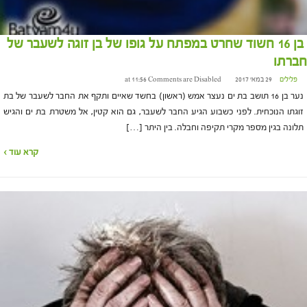
בן 16 חשוד שחרט במפתח על גופו של בן זוגה לשעבר של
חברתו
פלילים
29 במאי 2017 at 11:56
Comments are Disabled
נער בן 16 תושב בת ים נעצר אמש (ראשון) בחשד שאיים ותקף את החבר לשעבר של בת
זוגתו הנוכחית. לפני כשבוע הגיע החבר לשעבר, גם הוא קטין, אל משטרת בת ים והגיש
תלונה בגין מספר מקרי תקיפה וחבלה. בין היתר […]
קרא עוד ›