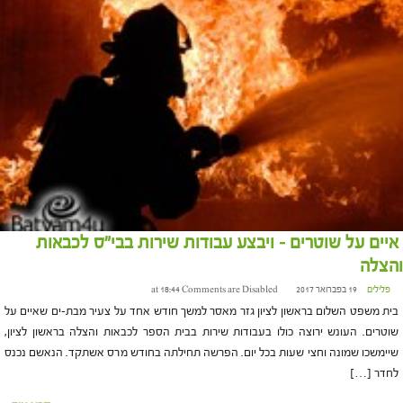
איים על שוטרים – ויבצע עבודות שירות בבי"ס לכבאות
והצלה
פלילים
19 בפברואר 2017 at 18:44
Comments are Disabled
בית משפט השלום בראשון לציון גזר מאסר למשך חודש אחד על צעיר מבת-ים שאיים על
שוטרים. העונש ירוצה כולו בעבודות שירות בבית הספר לכבאות והצלה בראשון לציון,
שיימשכו שמונה וחצי שעות בכל יום. הפרשה תחילתה בחודש מרס אשתקד. הנאשם נכנס
לחדר […]