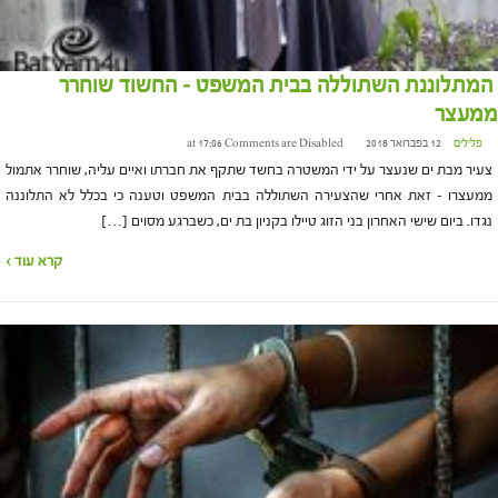
המתלוננת השתוללה בבית המשפט – החשוד שוחרר
ממעצר
פלילים
12 בפברואר 2018 at 17:06
Comments are Disabled
צעיר מבת ים שנעצר על ידי המשטרה בחשד שתקף את חברתו ואיים עליה, שוחרר אתמול
ממעצרו – זאת אחרי שהצעירה השתוללה בבית המשפט וטענה כי בכלל לא התלוננה
נגדו. ביום שישי האחרון בני הזוג טיילו בקניון בת ים, כשברגע מסוים […]
קרא עוד ›