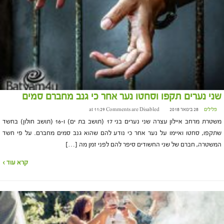
שני נערים תקפו וסחטו נער אחר כי גנב מחברם סמים
פלילים
28 בינואר 2018 at 11:29
Comments are Disabled
משטרת מרחב איילון עצרה שני נערים בני 17 (תושב בת ים) ו-16 (תושב חולון) בחשד
שתקפו, סחטו ואיימו על נער אחר כי נודע להם שהוא גנב סמים מחברם. על פי חשד
המשטרה, חברם של שני החשודים סיפר להם לפני זמן מה […]
קרא עוד ›