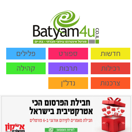
חדשות
ספורט
פלילים
רכילות
תרבות
קהילה
צרכנות
נדל"ן