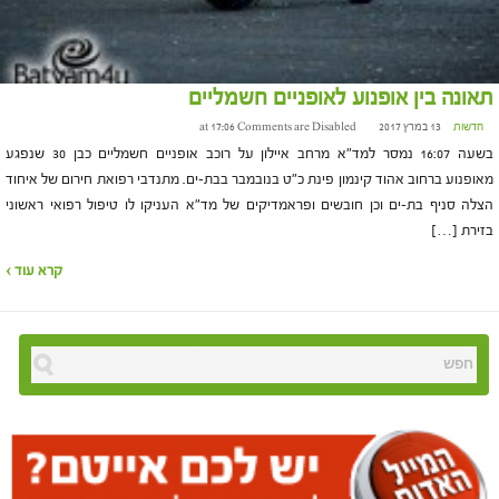
תאונה בין אופנוע לאופניים חשמליים
חדשות
13 במרץ 2017 at 17:06
Comments are Disabled
בשעה 16:07 נמסר למד"א מרחב איילון על רוכב אופניים חשמליים כבן 30 שנפגע
מאופנוע ברחוב אהוד קינמון פינת כ"ט בנובמבר בבת-ים. מתנדבי רפואת חירום של איחוד
הצלה סניף בת-ים וכן חובשים ופראמדיקים של מד"א העניקו לו טיפול רפואי ראשוני
בזירת […]
קרא עוד ›