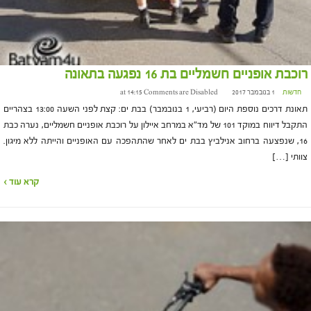
רוכבת אופניים חשמליים בת 16 נפגעה בתאונה
חדשות
1 בנובמבר 2017 at 14:15
Comments are Disabled
תאונת דרכים נוספת היום (רביעי, 1 בנובמבר) בבת ים: קצת לפני השעה 13:00 בצהריים
התקבל דיווח במוקד 101 של מד"א במרחב איילון על רוכבת אופניים חשמליים, נערה כבת
16, שנפצעה ברחוב אנילביץ בבת ים לאחר שהתהפכה עם האופניים והייתה ללא מיגון.
צוותי […]
קרא עוד ›