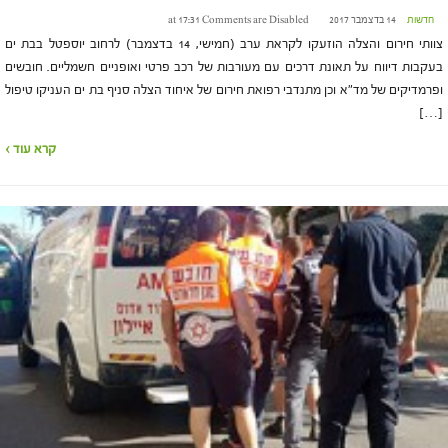
חדשות
14 בדצמבר 2017 at 17:31
Comments are Disabled
צוותי חירום והצלה הוזעקו לקראת ערב (חמישי, 14 בדצמבר) לרחוב יוספטל בבת ים
בעקבות דיווח על תאונת דרכים עם מעורבות של רכב פרטי ואופניים חשמליים. חובשים
ופרמדיקים של מד"א וכן מתנדבי רפואת חירום של איחוד הצלה סניף בת ים העניקו טיפול
[…]
קרא עוד ›