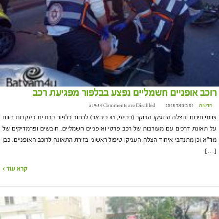
רוכב אופניים חשמליים נפצע בבלפור מפגיעת רכב
חדשות
31 בינואר 2018 at 9:51
Comments are Disabled
צוותי חירום והצלה הוזעקו הבוקר (רביעי, 31 בינואר) לרחוב בלפור בבת ים בעקבות דיווח
על תאונת דרכים עם מעורבות של רכב פרטי ואופניים חשמליים. חובשים ופרמדיקים של
מד"א וכן מתנדבי איחוד הצלה העניקו טיפול ראשוני בזירת התאונה לרוכב האופניים, כבן
[…]
קרא עוד ›