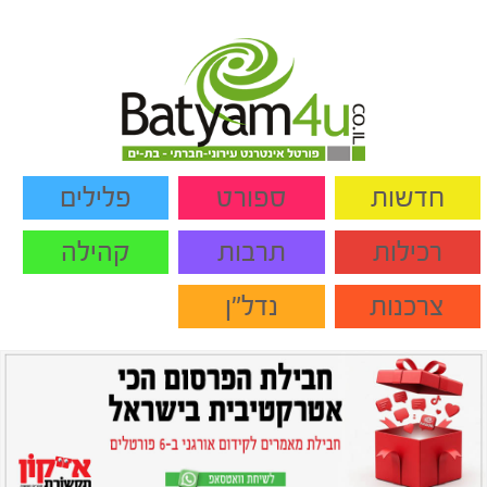
חדשות
ספורט
פלילים
רכילות
תרבות
קהילה
צרכנות
נדל"ן