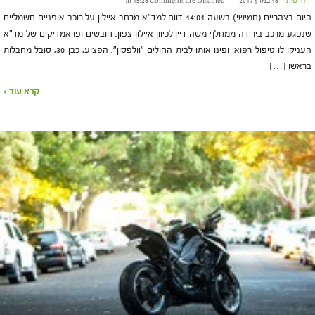
חדשות
16 במרץ 2017 at 15:26
Comments are Disabled
היום בצהריים (חמישי) בשעה 14:01 דווח למד"א מרחב איילון על רוכב אופניים חשמליים
שנפגע מרכב בירידה ממחלף משה דיין לכיוון איילון צפון. חובשים ופראמדיקים של מד"א
העניקו לו טיפול רפואי ופינו אותו לבית החולים "וולפסון". הפצוע, כבן 30, סובל מחבלות
בראשו […]
קרא עוד ›