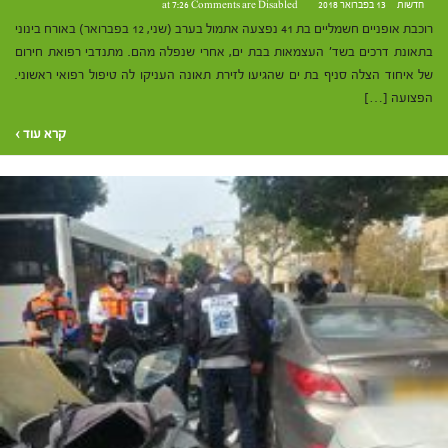
חדשות
13 בפברואר 2018 at 7:26
Comments are Disabled
רוכבת אופניים חשמליים בת 41 נפצעה אתמול בערב (שני, 12 בפברואר) באורח בינוני
בתאונת דרכים בשד' העצמאות בבת ים, אחרי שנפלה מהם. מתנדבי רפואת חירום
של איחוד הצלה סניף בת ים שהגיעו לזירת תאונה העניקו לה טיפול רפואי ראשוני.
הפצועה […]
קרא עוד ›