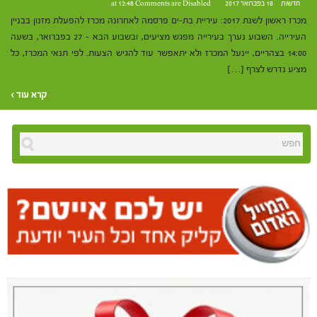
חדשות
18 בפברואר 2017 at 12:48
Comments are Disabled
מכרז ראשון לשנת 2017: עיריית בת-ים פרסמה לאחרונה מכרז להפעלת מזנון בבניין
העירייה. השבוע נערך בעירייה מפגש מציעים, ובשבוע הבא – 27 בפברואר, בשעה
14:00 בצהריים, יינעל המכרז ולא יתאפשר עוד להגיש הצעות. לפי תנאי המכרז, כל
מציע נדרש לצרף […]
קרא עוד ›