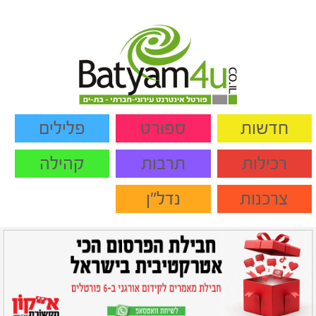
חדשות
ספורט
פלילים
רכילות
תרבות
קהילה
צרכנות
נדל"ן