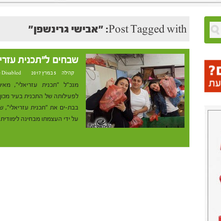
Post Tagged with: "אבישי גרינשפן"
שבחים ל"תכנית עזרי
קהילה
5 במרץ 2017 at 23:38
 Disabled
מנכ"ל "תכנית עזריאלי", מא
לפעילותה של התכנית בעיר מכון
בבת-ים את "תכנית עזריאלי", 
על ידי העצמתו מבחינה לימודית ו