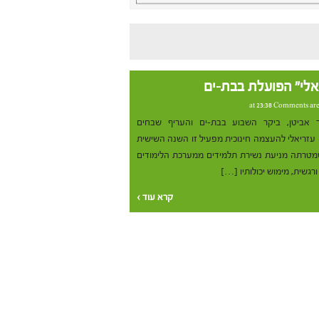
אלי" הפועלת בבת-ים
Comments are
יר אביטן, ביקר השבוע בבת-ים והעריף שבחים
 עזריאלי להעצמה חינוכית מפעיל זו השנה השישית
שמטרתה מניעת נשירת תלמידים ממערכת הלימודים
רגשית, מימוש יכולותיו […]
קרא עוד ›