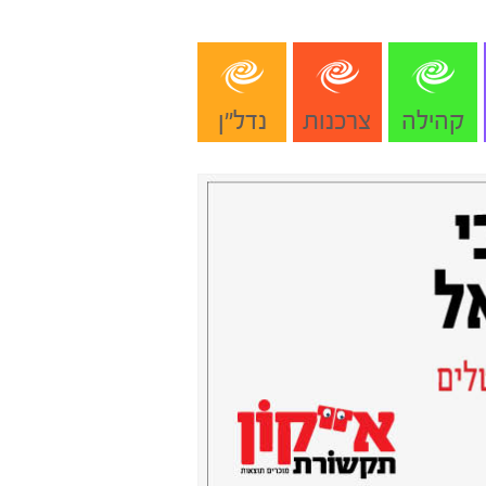
קהילה
צרכנות
נדל"ן