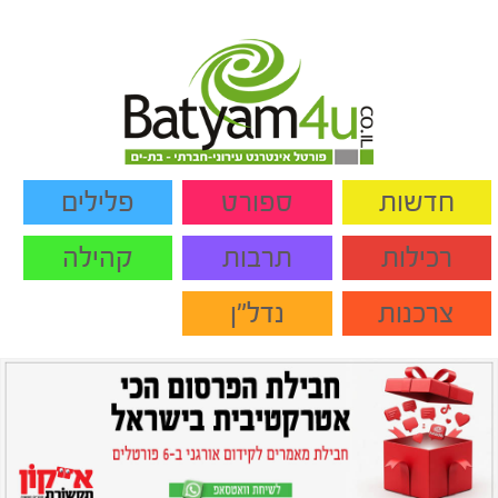
חדשות
ספורט
פלילים
רכילות
תרבות
קהילה
צרכנות
נדל"ן