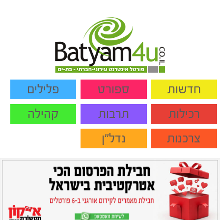
חדשות
ספורט
פלילים
רכילות
תרבות
קהילה
צרכנות
נדל"ן