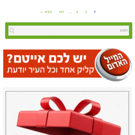
1
2
3
…
131
הבא ←