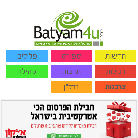
חדשות
ספורט
פלילים
רכילות
תרבות
קהילה
צרכנות
נדל"ן