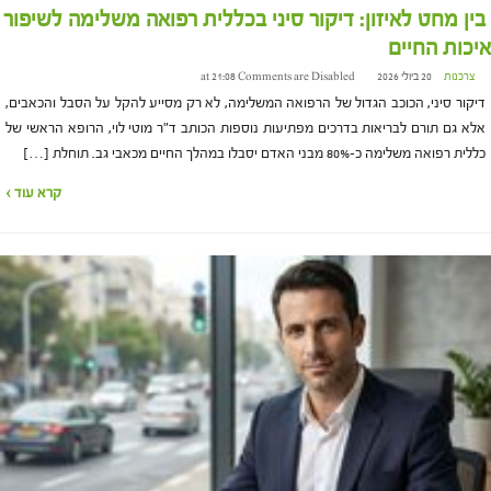
בין מחט לאיזון: דיקור סיני בכללית רפואה משלימה לשיפור
איכות החיים
צרכנות
20 ביולי 2026 at 21:08
Comments are Disabled
דיקור סיני, הכוכב הגדול של הרפואה המשלימה, לא רק מסייע להקל על הסבל והכאבים,
אלא גם תורם לבריאות בדרכים מפתיעות נוספות הכותב ד"ר מוטי לוי, הרופא הראשי של
כללית רפואה משלימה כ-80% מבני האדם יסבלו במהלך החיים מכאבי גב. תוחלת […]
קרא עוד ›