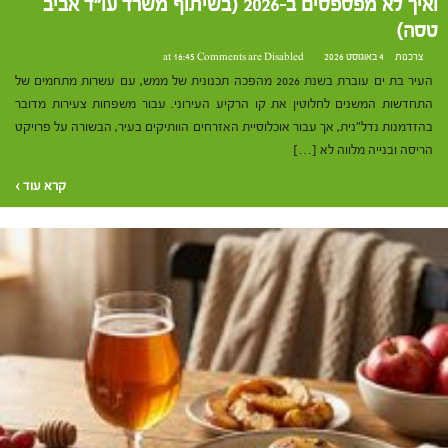
ואיך לא מפספסים ב-2026 (בשיתוף משרד עו"ד אביב
טסה)
צרכנות
4 באוגוסט 2026 at 16:45
Comments are Disabled
העיר בת ים עוברת בשנת 2026 מהפכה תכנונית של ממש, עם עשרות מתחמים של
התחדשות המשנים לחלוטין את קו הרקיע העירוני. עבור משפחות צעירות מדובר
בהזדמנות נדל"נית, אך עבור אוכלוסיית האזרחים הוותיקים בעיר, הבשורה על פרויקט
הריסה ובנייה מלווה לא […]
קרא עוד ›