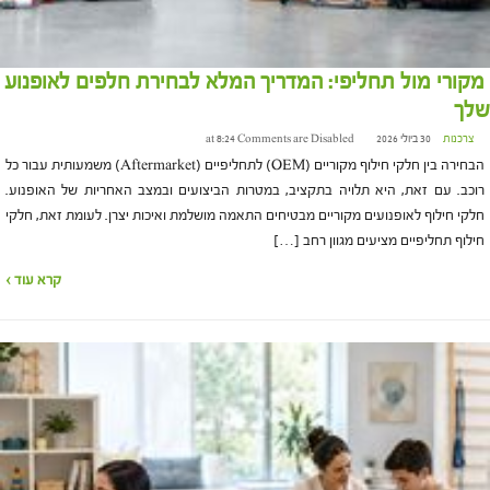
מקורי מול תחליפי: המדריך המלא לבחירת חלפים לאופנוע
שלך
צרכנות
30 ביולי 2026 at 8:24
Comments are Disabled
הבחירה בין חלקי חילוף מקוריים (OEM) לתחליפיים (Aftermarket) משמעותית עבור כל
רוכב. עם זאת, היא תלויה בתקציב, במטרות הביצועים ובמצב האחריות של האופנוע.
חלקי חילוף לאופנועים מקוריים מבטיחים התאמה מושלמת ואיכות יצרן. לעומת זאת, חלקי
חילוף תחליפיים מציעים מגוון רחב […]
קרא עוד ›