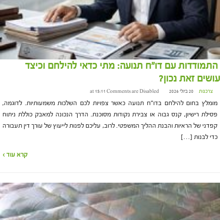
התמודדות עם דו"ח תנועה: מתי כדאי להילחם וכיצד
עושים זאת נכון?
צרכנות
20 ביולי 2026 at 15:11
Comments are Disabled
מומלץ בחום להילחם בדו"ח תנועה כאשר צפויות לכם השלכות משמעותיות. לדוגמה,
פסילת רישיון, קנס גבוה או צבירת נקודות מסוכנת. הדרך הנכונה למאבק כוללת ניתוח
קפדני של הראיות והבנת ההליך המשפטי. לרוב, עליכם לפנות לייעוץ של עורך דין תעבורה
כדי לבנות […]
קרא עוד ›